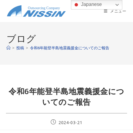
コ
Japanese
ン
メニュー
テ
ン
ツ
ブログ
へ
ス
>
投稿
>
令和6年能登半島地震義援金についてのご報告
キ
ッ
プ
令和6年能登半島地震義援金につ
いてのご報告
投
2024-03-21
稿