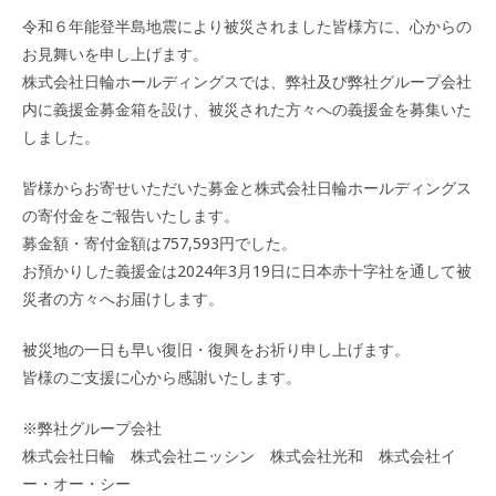
公
開
令和６年能登半島地震により被災されました皆様方に、心からの
日:
お見舞いを申し上げます。
株式会社日輪ホールディングスでは、弊社及び弊社グループ会社
内に義援金募金箱を設け、被災された方々への義援金を募集いた
しました。
皆様からお寄せいただいた募金と株式会社日輪ホールディングス
の寄付金をご報告いたします。
募金額・寄付金額は757,593円でした。
お預かりした義援金は2024年3月19日に日本赤十字社を通して被
災者の方々へお届けします。
被災地の一日も早い復旧・復興をお祈り申し上げます。
皆様のご支援に心から感謝いたします。
※弊社グループ会社
株式会社日輪 株式会社ニッシン 株式会社光和 株式会社イ
ー・オー・シー