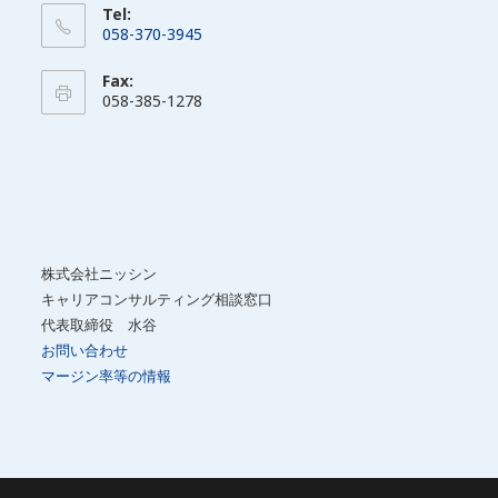
Tel:
058-370-3945
ア
Fax:
プ
058-385-1278
リ
ケ
ー
シ
ョ
ン
株式会社ニッシン
で
キャリアコンサルティング相談窓口
開
代表取締役 水谷
く
お問い合わせ
マージン率等の情報